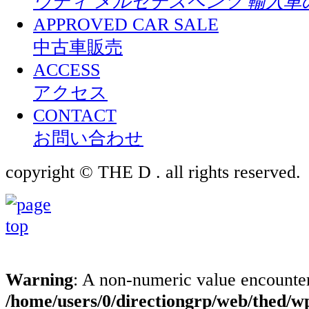
ウディ メルセデスベンツ 輸入車
APPROVED CAR SALE
中古車販売
ACCESS
アクセス
CONTACT
お問い合わせ
copyright © THE D . all rights reserved.
Warning
: A non-numeric value encounte
/home/users/0/directiongrp/web/thed/w